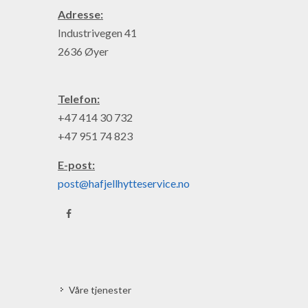
Adresse:
Industrivegen 41
2636 Øyer
Telefon:
+47 414 30 732
+47 951 74 823
E-post:
post@hafjellhytteservice.no
Våre tjenester