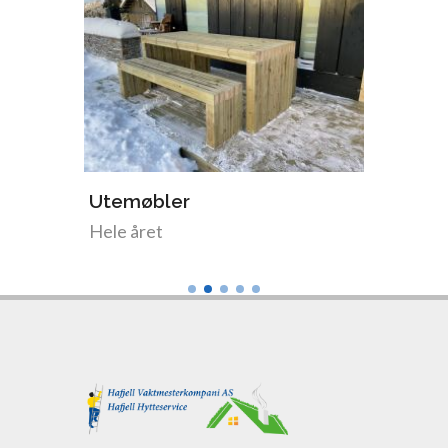
Utemøbler
Torvpl
Hele året
Somme