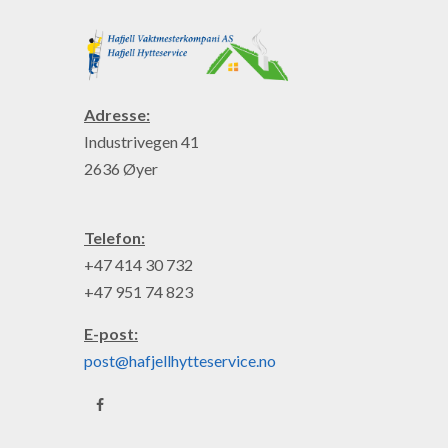
Adresse:
Industrivegen 41
2636 Øyer
Telefon:
+47 414 30 732
+47 951 74 823
E-post:
post@hafjellhytteservice.no