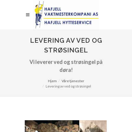
LEVERING AV VED OG
STRØSINGEL
Vi leverer ved og strøsingel på
døra!
Hjem
Våre tjenester
Levering av ved og strøsingel