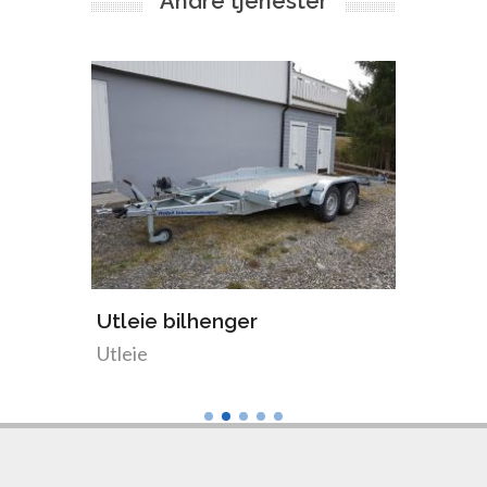
Andre tjenester
Utleie bilhenger
Stilla
Utleie
Utleie